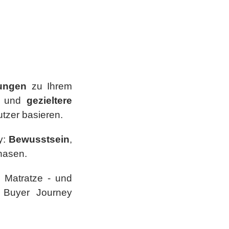
hungen
zu Ihrem
n und
gezieltere
utzer basieren.
y:
Bewusstsein
,
hasen.
r Matratze - und
 Buyer Journey