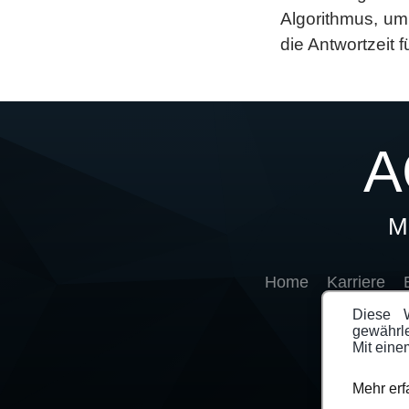
Algorithmus, um
die Antwortzeit 
A
M
Home
Karriere
Diese W
gewährle
Mit eine
Mehr erf