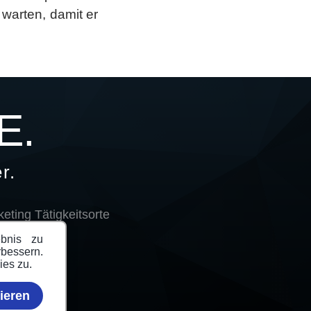
warten, damit er
E.
r.
eting Tätigkeitsorte
ebnis zu
rbessern.
ies zu.
ieren