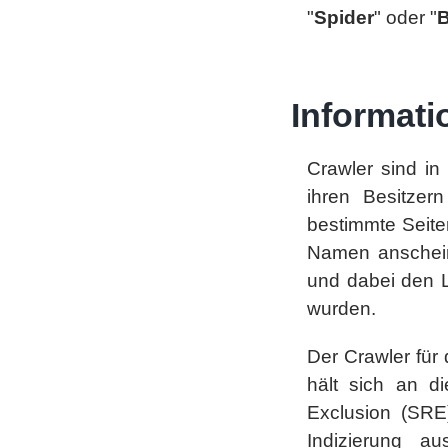
"
Spider
" oder "
B
Informati
Crawler sind in
ihren Besitzer
bestimmte Seite
Namen anscheine
und dabei den L
wurden.
Der Crawler für
hält sich an di
Exclusion (SRE)
Indizierung a