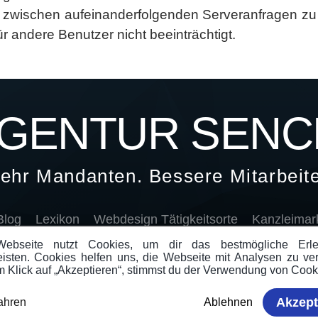
 zwischen aufeinanderfolgenden Serveranfragen zu 
für andere Benutzer nicht beeinträchtigt.
GENTUR SENC
ehr Mandanten. Bessere Mitarbeite
Blog
Lexikon
Webdesign Tätigkeitsorte
Kanzleimark
ebseite nutzt Cookies, um dir das bestmögliche Erl
isten. Cookies helfen uns, die Webseite mit Analysen zu ve
Impressum
Datenschutzerklärung
AGB
m Klick auf „Akzeptieren“, stimmst du der Verwendung von Cook
Akzept
ahren
Ablehnen
© 2016-2026 Agentur Sence - Alle Rechte vorbehalten